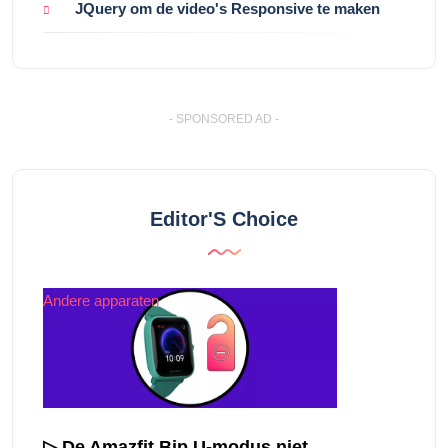
JQuery om de video's Responsive te maken
- SPONSORED AD -
Editor'S Choice
Andere apparaten
▷ De Amazfit Bip U-modus niet