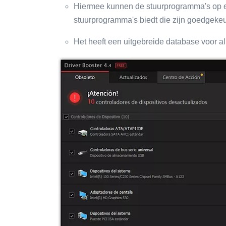
Hiermee kunnen de stuurprogramma's op ee
stuurprogramma's biedt die zijn goedgek
Het heeft een uitgebreide database voor all