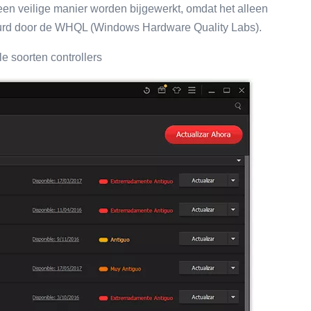
n veilige manier worden bijgewerkt, omdat het alleen
eurd door de WHQL (Windows Hardware Quality Labs).
e soorten controllers